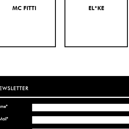
MC FITTI
EL*KE
EWSLETTER
ame
*
Mail
*