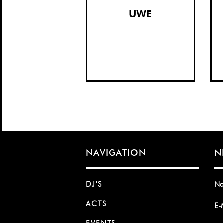
UWE
NAVIGATION
N
DJ'S
N
ACTS
E-