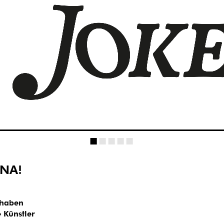
■
■
■
■
■
ONA!
 haben
 Künstler