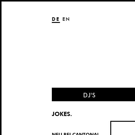
DE
EN
DJ'S
ÜBER UNS
EL*KE
NEU BEI CANTONA UND
AUF
!
TOUR